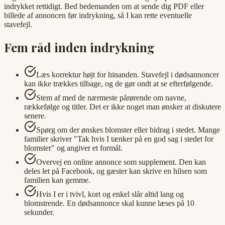
indrykket rettidigt. Bed bedemanden om at sende dig PDF eller
billede af annoncen før indrykning, så I kan rette eventuelle
stavefejl.
Fem råd inden indrykning
Læs korrektur højt for hinanden. Stavefejl i dødsannoncer
kan ikke trækkes tilbage, og de gør ondt at se efterfølgende.
Stem af med de nærmeste pårørende om navne,
rækkefølge og titler. Det er ikke noget man ønsker at diskutere
senere.
Spørg om der ønskes blomster eller bidrag i stedet. Mange
familier skriver "Tak hvis I tænker på en god sag i stedet for
blomster" og angiver et formål.
Overvej en online annonce som supplement. Den kan
deles let på Facebook, og gæster kan skrive en hilsen som
familien kan gemme.
Hvis I er i tvivl, kort og enkel slår altid lang og
blomstrende. En dødsannonce skal kunne læses på 10
sekunder.