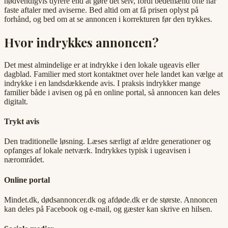
nødvendigvis dyrere end at gøre det selv, fordi bedemænd ofte har
faste aftaler med aviserne. Bed altid om at få prisen oplyst på
forhånd, og bed om at se annoncen i korrekturen før den trykkes.
Hvor indrykkes annoncen?
Det mest almindelige er at indrykke i den lokale ugeavis eller
dagblad. Familier med stort kontaktnet over hele landet kan vælge at
indrykke i en landsdækkende avis. I praksis indrykker mange
familier både i avisen og på en online portal, så annoncen kan deles
digitalt.
Trykt avis
Den traditionelle løsning. Læses særligt af ældre generationer og
opfanges af lokale netværk. Indrykkes typisk i ugeavisen i
nærområdet.
Online portal
Mindet.dk, dødsannoncer.dk og afdøde.dk er de største. Annoncen
kan deles på Facebook og e-mail, og gæster kan skrive en hilsen.