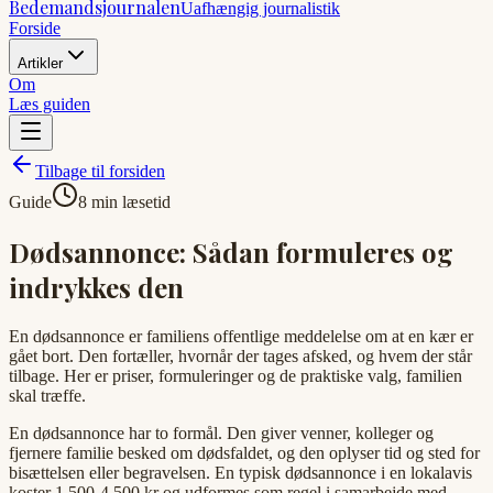
Bedemandsjournalen
Uafhængig journalistik
Forside
Artikler
Om
Læs guiden
Tilbage til forsiden
Guide
8 min læsetid
Dødsannonce: Sådan formuleres og
indrykkes den
En dødsannonce er familiens offentlige meddelelse om at en kær er
gået bort. Den fortæller, hvornår der tages afsked, og hvem der står
tilbage. Her er priser, formuleringer og de praktiske valg, familien
skal træffe.
En dødsannonce har to formål. Den giver venner, kolleger og
fjernere familie besked om dødsfaldet, og den oplyser tid og sted for
bisættelsen eller begravelsen. En typisk dødsannonce i en lokalavis
koster 1.500-4.500 kr og udformes som regel i samarbejde med