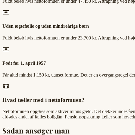
Fuldt beløb hvis nettoformuen er under 47.450 kr. Aftrapning ved høje
Uden ægtefælle og uden mindreårige børn
Fuldt beløb hvis nettoformuen er under 23.700 kr. Aftrapning ved høje
Født før 1. april 1957
Får altid mindst 1.150 kr, uanset formue. Det er en overgangsregel 
Hvad tæller med i nettoformuen?
Nettoformuen opgøres som aktiver minus gæld. Det dækker indeståend
afdødes andel af fælles boliglån. Pensionsopsparing tæller som hovedr
Sådan ansøger man