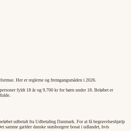
og formue. Her er reglerne og fremgangsmåden i 2026.
ersoner fyldt 18 år og 9.700 kr for børn under 18. Beløbet er
fulde.
å beløbet udbetalt fra Udbetaling Danmark. For at få begravelseshjælp
et samme gælder danske statsborgere bosat i udlandet, hvis