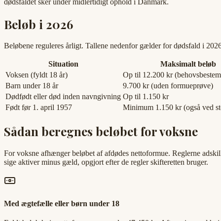
dødsfaldet sker under midlertidigt ophold i Danmark.
Beløb i 2026
Beløbene reguleres årligt. Tallene nedenfor gælder for dødsfald i 202
Situation
Maksimalt beløb
Voksen (fyldt 18 år)
Op til 12.200 kr (behovsbestem
Barn under 18 år
9.700 kr (uden formueprøve)
Dødfødt eller død inden navngivning
Op til 1.150 kr
Født før 1. april 1957
Minimum 1.150 kr (også ved st
Sådan beregnes beløbet for voksne
For voksne afhænger beløbet af afdødes nettoformue. Reglerne adskiller 
sige aktiver minus gæld, opgjort efter de regler skifteretten bruger.
Med ægtefælle eller børn under 18