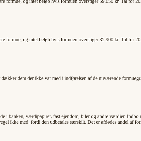
re formue, og intet beløb hvis formuen overstiger 59.650 kr. Tal for 20
re formue, og intet beløb hvis formuen overstiger 35.900 kr. Tal for 20
der dækker dem der ikke var med i indførelsen af de nuværende formuegr
e i banken, værdipapirer, fast ejendom, biler og andre værdier. Indb
egel ikke med, fordi den udbetales særskilt. Det er afdødes andel af fo