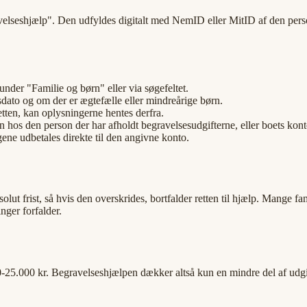
elseshjælp". Den udfyldes digitalt med NemID eller MitID af den pers
der "Familie og børn" eller via søgefeltet.
to og om der er ægtefælle eller mindreårige børn.
tten, kan oplysningerne hentes derfra.
 hos den person der har afholdt begravelsesudgifterne, eller boets kont
ene udbetales direkte til den angivne konto.
solut frist, så hvis den overskrides, bortfalder retten til hjælp. Mange
nger forfalder.
-25.000 kr. Begravelseshjælpen dækker altså kun en mindre del af udgif