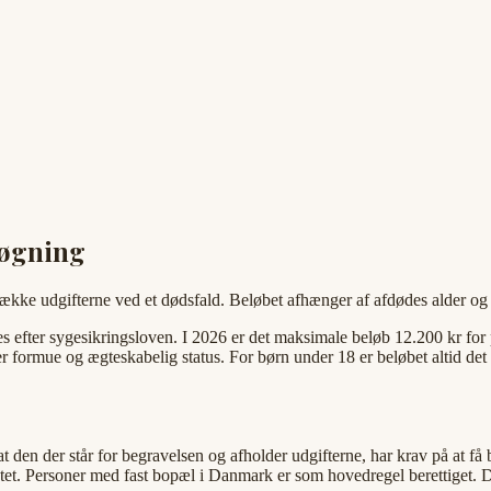
søgning
 dække udgifterne ved et dødsfald. Beløbet afhænger af afdødes alder 
efter sygesikringsloven. I 2026 er det maksimale beløb 12.200 kr for p
r formue og ægteskabelig status. For børn under 18 er beløbet altid det 
at den der står for begravelsen og afholder udgifterne, har krav på at f
tet. Personer med fast bopæl i Danmark er som hovedregel berettiget. D