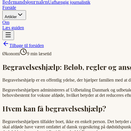
Bedemandsjournalen
Uafhængig journalistik
Forside
Artikler
Om
Læs guiden
Tilbage til forsiden
Økonomi
9 min læsetid
Begravelseshjælp: Beløb, regler og an
Begravelseshjælp er en offentlig ydelse, der hjælper familien med at
Begravelseshjælpen administreres af Udbetaling Danmark og udbetales 
behovsbestemt for voksne afdøde, hvilket betyder at det reduceres efte
Hvem kan få begravelseshjælp?
Begravelseshjælpen tilfalder boet, ikke en enkelt person. Det betyder 
skal afdøde have været omfattet af dansk sygesikring på dødstidspunk