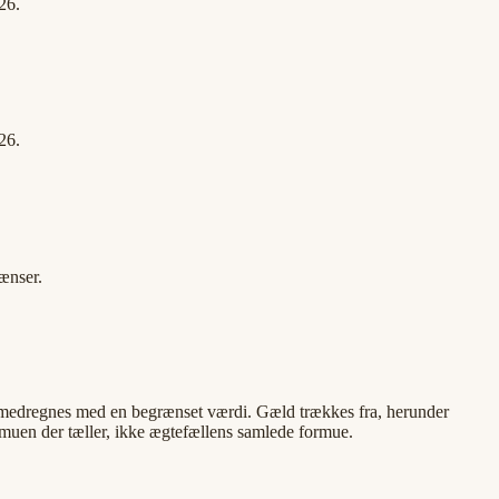
26.
26.
ænser.
o medregnes med en begrænset værdi. Gæld trækkes fra, herunder
rmuen der tæller, ikke ægtefællens samlede formue.