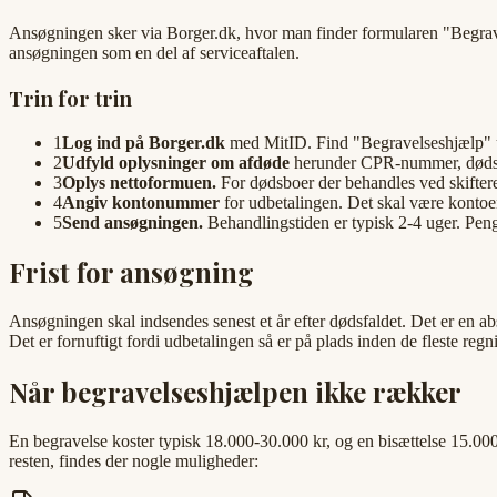
Ansøgningen sker via Borger.dk, hvor man finder formularen "Begrav
ansøgningen som en del af serviceaftalen.
Trin for trin
1
Log ind på Borger.dk
med MitID. Find "Begravelseshjælp" un
2
Udfyld oplysninger om afdøde
herunder CPR-nummer, dødsda
3
Oplys nettoformuen.
For dødsboer der behandles ved skiftere
4
Angiv kontonummer
for udbetalingen. Det skal være kontoen
5
Send ansøgningen.
Behandlingstiden er typisk 2-4 uger. Peng
Frist for ansøgning
Ansøgningen skal indsendes senest et år efter dødsfaldet. Det er en ab
Det er fornuftigt fordi udbetalingen så er på plads inden de fleste regni
Når begravelseshjælpen ikke rækker
En begravelse koster typisk 18.000-30.000 kr, og en bisættelse 15.000
resten, findes der nogle muligheder: