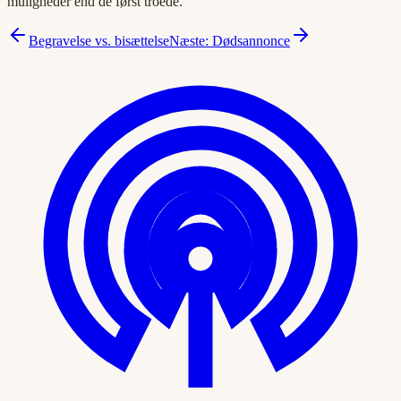
muligheder end de først troede.
Begravelse vs. bisættelse
Næste: Dødsannonce