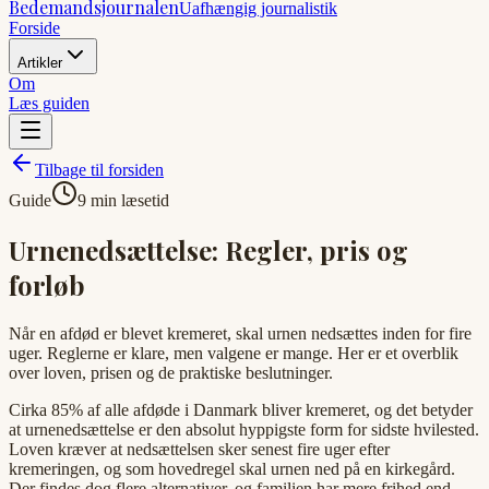
Bedemandsjournalen
Uafhængig journalistik
Forside
Artikler
Om
Læs guiden
Tilbage til forsiden
Guide
9 min læsetid
Urnenedsættelse: Regler, pris og
forløb
Når en afdød er blevet kremeret, skal urnen nedsættes inden for fire
uger. Reglerne er klare, men valgene er mange. Her er et overblik
over loven, prisen og de praktiske beslutninger.
Cirka 85% af alle afdøde i Danmark bliver kremeret, og det betyder
at urnenedsættelse er den absolut hyppigste form for sidste hvilested.
Loven kræver at nedsættelsen sker senest fire uger efter
kremeringen, og som hovedregel skal urnen ned på en kirkegård.
Der findes dog flere alternativer, og familien har mere frihed end