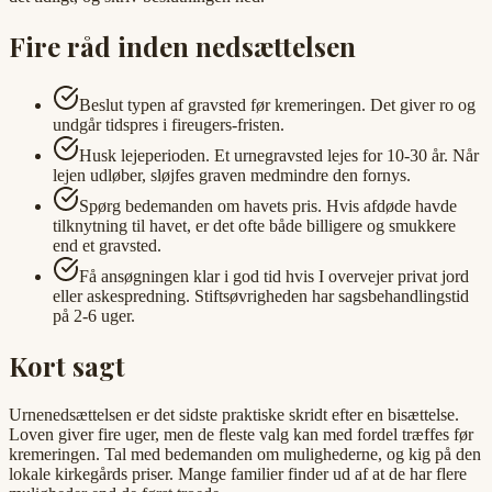
Fire råd inden nedsættelsen
Beslut typen af gravsted før kremeringen. Det giver ro og
undgår tidspres i fireugers-fristen.
Husk lejeperioden. Et urnegravsted lejes for 10-30 år. Når
lejen udløber, sløjfes graven medmindre den fornys.
Spørg bedemanden om havets pris. Hvis afdøde havde
tilknytning til havet, er det ofte både billigere og smukkere
end et gravsted.
Få ansøgningen klar i god tid hvis I overvejer privat jord
eller askespredning. Stiftsøvrigheden har sagsbehandlingstid
på 2-6 uger.
Kort sagt
Urnenedsættelsen er det sidste praktiske skridt efter en bisættelse.
Loven giver fire uger, men de fleste valg kan med fordel træffes før
kremeringen. Tal med bedemanden om mulighederne, og kig på den
lokale kirkegårds priser. Mange familier finder ud af at de har flere