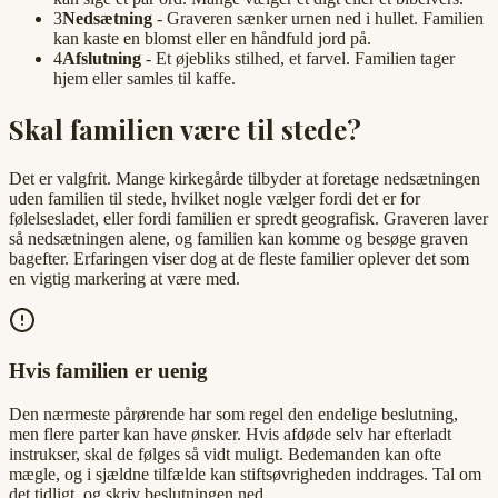
3
Nedsætning
- Graveren sænker urnen ned i hullet. Familien
kan kaste en blomst eller en håndfuld jord på.
4
Afslutning
- Et øjebliks stilhed, et farvel. Familien tager
hjem eller samles til kaffe.
Skal familien være til stede?
Det er valgfrit. Mange kirkegårde tilbyder at foretage nedsætningen
uden familien til stede, hvilket nogle vælger fordi det er for
følelsesladet, eller fordi familien er spredt geografisk. Graveren laver
så nedsætningen alene, og familien kan komme og besøge graven
bagefter. Erfaringen viser dog at de fleste familier oplever det som
en vigtig markering at være med.
Hvis familien er uenig
Den nærmeste pårørende har som regel den endelige beslutning,
men flere parter kan have ønsker. Hvis afdøde selv har efterladt
instrukser, skal de følges så vidt muligt. Bedemanden kan ofte
mægle, og i sjældne tilfælde kan stiftsøvrigheden inddrages. Tal om
det tidligt, og skriv beslutningen ned.