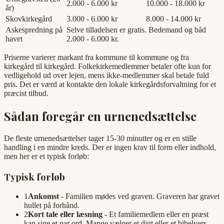
2.000 - 6.000 kr
10.000 - 18.000 kr
år)
Skovkirkegård
3.000 - 6.000 kr
8.000 - 14.000 kr
Askespredning på
Selve tilladelsen er gratis. Bedemand og båd
havet
2.000 - 6.000 kr.
Priserne varierer markant fra kommune til kommune og fra
kirkegård til kirkegård. Folkekirkemedlemmer betaler ofte kun for
vedligehold ud over lejen, mens ikke-medlemmer skal betale fuld
pris. Det er værd at kontakte den lokale kirkegårdsforvaltning for et
præcist tilbud.
Sådan foregår en urnenedsættelse
De fleste urnenedsættelser tager 15-30 minutter og er en stille
handling i en mindre kreds. Der er ingen krav til form eller indhold,
men her er et typisk forløb:
Typisk forløb
1
Ankomst
- Familien mødes ved graven. Graveren har gravet
hullet på forhånd.
2
Kort tale eller læsning
- Et familiemedlem eller en præst
kan sige et par ord. Mange vælger et digt eller et bibelvers.