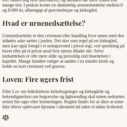
mange tror. I praksis koster en almindelig urnenedsættelse mellem 0
og 8.000 kr, afhængigt af gravstedstype og kirkegård.
Hvad er urnenedsættelse?
Urnenedsættelse er den ceremoni eller handling hvor urnen med den
afdødes aske sættes i jorden. Det sker som regel på en kirkegård,
men kan også foregå i et urnegravsted i privat regi, ved spredning på
havet eller på et privat areal hvis ejeren tillader det. Selve
nedsættelsen er ofte mere stille og personlig end bisættelsen i
kapellet. Mange familier vælger at samles i en mindre kreds og
holde en kort ceremoni ved graven.
Loven: Fire ugers frist
Efter Lov om folkekirkens kirkebygninger og kirkegårde og
bekendtgørelsen om begravelse og ligbrænding skal urnen nedsættes
senest fire uger efter kremeringen. Reglen findes for at sikre at urner
ikke bliver opbevaret hjemme i ubestemt tid uden et sidste hvilested.